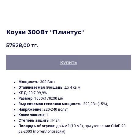
Коузи 300Вт "Плинтус"
57828,00
тг.
Купить
Мощность:
300 Ватт
Отапливаемая площадь:
до 4 кв.м
КПД:
99,7-99,9%
Размер:
1050х170х30 мм
Выделяемая тепловая мощность:
299,9Вт (±5%),
Напряжение:
220-240 вольт
Класс защиты:
1
Степень защиты:
IP 24
Площадь обогрева:
до 4 м2 (10 м3), при утеплении СНиП 23-
02-2003 (по теплопотерям)